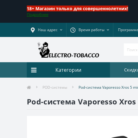
18+ Магазин только для совершеннолетних!
Подробнее
Наш адрес
Время работы
Программа
Категории
Скидк
POD-системы
Pod-система Vaporesso Xros 5 mini
Pod-система Vaporesso Xros 5