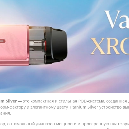
um Silver
— это компактная и стильная POD-система, созданная д
рм-фактору и элегантному цвету Titanium Silver устройство в
вания.
ятор, оптимальный диапазон мощности и проверенную платформ