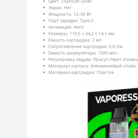
Цвет: Titanium Silver
Экран: Нет
Мощность: 12–30 Вт
Порт зарядки: Type-C
Активация: Авто
Размеры: 110,5 × 24,2 × 14,1 мм
Ёмкость картриджа: 3 мл
Сопротивление картриджа: 0.6 Ом
Ёмкость аккумулятора: 1500 мАч
Регулировка обдува: Присутствует (плавн
Материал корпуса: Алюминиевый сплав
Материал картриджа: Пластик