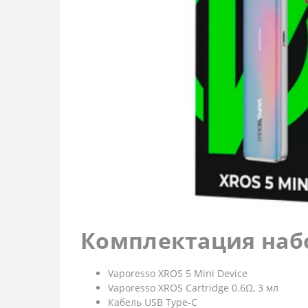
Комплектация наб
Vaporesso XROS 5 Mini Device
Vaporesso XROS Cartridge 0.6Ω, 3 мл
Кабель USB Type-C