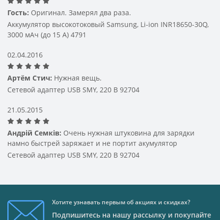
Как выбрать зарядное устройство 
Гость:
Оригинал. Замерял два раза.
Аккумулятор высокотоковый Samsung, Li-ion INR18650-30Q,
для вашего устройства
3000 мАч (до 15 А) 4791
Перед тем как купить зарядные устройства для 
02.04.2016
электронных сигарет, стоит учесть несколько 
факторов:
Артём Стич:
Нужная вещь.
тип и емкость вашего аккумулятора;
Сетевой адаптер USB SMY, 220 В 92704
количество слотов для батарей;
наличие индикаторов заряда;
21.05.2015
систему защиты от короткого замыкания.
Андрій Семків:
Очень нужная штуковина для зарядки
В нашем магазине представлены модели, подходящие 
намно быстрей заряжает и не портит акумулятор
к большинству популярных брендов — Vaporesso, 
Сетевой адаптер USB SMY, 220 В 92704
Smok, Eleaf, GeekVape и др. Вы легко найдете 
зарядные устройства для электронных сигарет в 
Украине, которые будут соответствовать вашим 
требованиям.
Почему стоит выбрать Electro-Tobacco
Хотите узнавать первым об акциях и скидках?
только проверенные бренды и сертифицированные 
Подпишитесь на нашу рассылку и покупайте