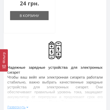
24 грн.
В КОРЗИНУ
Фільтр
Надежные зарядные устройства для электронных 
сигарет
Чтобы ваш вейп или электронная сигарета работали 
стабильно, важно выбрать качественные зарядные 
устройства для электронных сигарет. Они 
обеспечивают правильный уровень тока, защищают 
аккумулятор от перегрузки и продлевают срок его 
службы. В каталоге Electro-Tobacco представлены 
Развернуть
современные модели, которые подходят для 