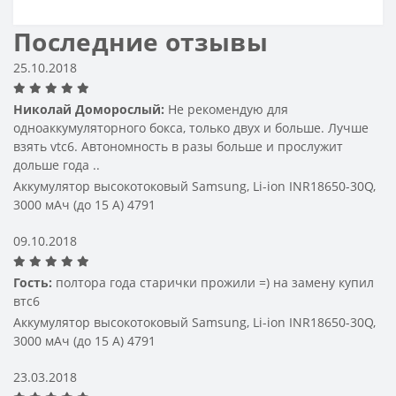
большинства типов батарей и устройств.
Последние отзывы
Виды зарядок для электронных 
25.10.2018
сигарет
Николай Доморослый:
Не рекомендую для
одноаккумуляторного бокса, только двух и больше. Лучше
Сегодня существуют различные форматы зарядки для 
взять vtc6. Автономность в разы больше и прослужит
электронных сигарет — от простых USB-кабелей до 
дольше года ..
многофункциональных станций. Самые популярные 
варианты:
Аккумулятор высокотоковый Samsung, Li-ion INR18650-30Q,
USB-зарядки — удобны для подключения к 
3000 мАч (до 15 А) 4791
ноутбуку или павербанку;
Станции для двух и более аккумуляторов — 
09.10.2018
оптимальны для активных пользователей;
Смарт-зарядки — с интеллектуальным 
Гость:
полтора года старички прожили =) на замену купил
контролем тока и напряжения.
втс6
Аккумулятор высокотоковый Samsung, Li-ion INR18650-30Q,
Такие зарядки для электронных сигарет обеспечивают 
3000 мАч (до 15 А) 4791
стабильное питание и не перегревают аккумулятор во 
время работы.
23.03.2018