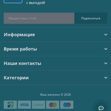
товары;
с выгодой!
Подписаться
гарантия качества на все модели зарядок
быстрая доставка по всей Украине;
консультация специалистов по выбору.
Информация
Мы поможем подобрать зарядку для электронной 
Время работы
сигареты, которая обеспечит безопасную и 
эффективную зарядку вашего устройства каждый 
день.
Наши контакты
Electro-Tobacco — это надежное место, где можно 
купить зарядные устройства для электронных сигарет 
Категории
любого типа быстро, выгодно и с полной уверенностью 
в качестве.
Ваш магазин © 2026