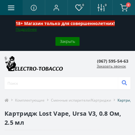
0
0
0
18+ Магазин только для совершеннолетних!
Подробнее
Закрыть
(067) 595-54-63
Заказать звонок
Комплектующие
Сменные испарители/Картриджи
Картридж 
Картридж Lost Vape, Ursa V3, 0.8 Ом,
2.5 мл