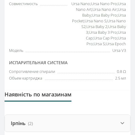
Совместимость
Ursa Nano;Ursa Nano Pro;Ursa
Nano Art;Ursa Nano Air;Ursa
Baby;Ursa Baby Pro;Ursa
Pocket;Ursa Nano S;Ursa Nano
S2;Ursa Baby 2;Ursa Baby
3;Ursa Baby 3 Pro;Ursa
Cap;Ursa Cap Pro;Ursa
Pro;Ursa S;Ursa Epoch
Модель
Ursa V3
ИСПАРИТЕЛЬНАЯ СИСТЕМА
Сопротивление спирали
0.8 Ω
Объем картриджа
2.5 мл
Наявність по магазинам
Ірпінь
(2)