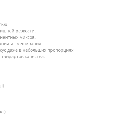
тью.
лишней резкости.
онентных миксов.
ания и смешивания.
ус даже в небольших пропорциях.
стандартов качества.
it
кт)