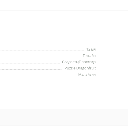
12 мл
Питайя
Сладость;Прохлада
Puzzle Dragonfruit
Малайзия