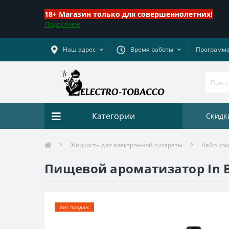
18+ Магазин только для совершеннолетних!
Подробнее
Наш адрес
Время работы
Программа
Категории
Скидк
Жидкость для электронной сигареты
Вейп комп
Пищевой ароматизатор In Bot
Хит продаж