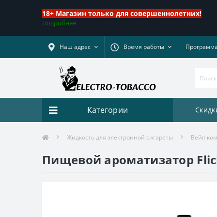
18+ Магазин только для совершеннолетних!
Подробнее
Наш адрес
Время работы
Программа
Категории
Скидк
Жидкость для электронной сигареты
Вейп комп
Пищевой ароматизатор Flick 