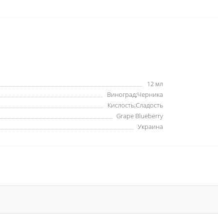
12 мл
Виноград;Черника
Кислость;Сладость
Grape Blueberry
Украина