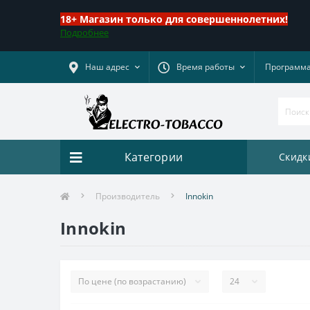
18+ Магазин только для совершеннолетних!
Подробнее
Наш адрес
Время работы
Программа
Категории
Скидк
Производитель
Innokin
Innokin