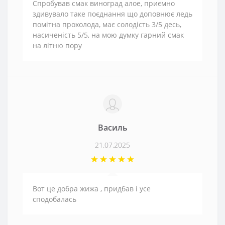
Спробував смак виноград алое, приємно
здивувало таке поєднання що доповнює ледь
помітна прохолода, має солодість 3/5 десь,
насиченість 5/5, на мою думку гарний смак
на літню пору
Василь
21.07.2025
Вот це добра жижа , придбав і усе
сподобалась