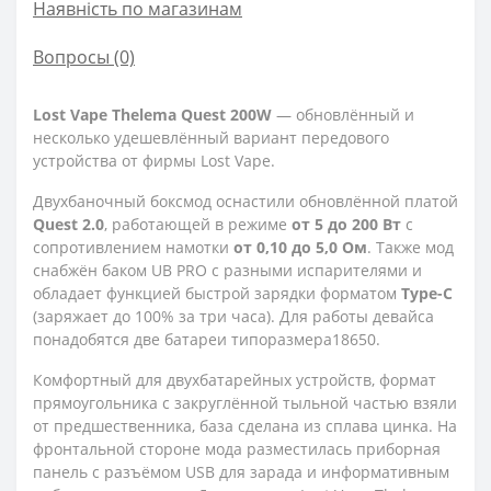
Наявність по магазинам
Вопросы
(0)
Lost Vape Thelema Quest 200W
— обновлённый и
несколько удешевлённый вариант передового
устройства от фирмы Lost Vape.
Двухбаночный боксмод оснастили обновлённой платой
Quest 2.0
, работающей в режиме
от 5 до 200 Вт
с
сопротивлением намотки
от 0,10 до 5,0 Ом
. Также мод
снабжён баком UB PRO с разными испарителями и
обладает функцией быстрой зарядки форматом
Type-C
(заряжает до 100% за три часа). Для работы девайса
понадобятся две батареи типоразмера18650.
Комфортный для двухбатарейных устройств, формат
прямоугольника с закруглённой тыльной частью взяли
от предшественника, база сделана из сплава цинка. На
фронтальной стороне мода разместилась приборная
панель с разъёмом USB для зарада и информативным