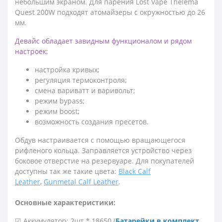
небольшим экраном. Для парения Lost Vape Thelema
Quest 200W подходят атомайзеры с окружностью до 26
мм.
Девайс обладает завидным функционалом и рядом
настроек:
настройка кривых;
регуляция термоконтроля;
смена вариватт и варивольт;
режим bypass;
режим boost;
возможность создания пресетов.
Обдув настраивается с помощью вращающегося
рифленого кольца. Заправляется устройство через
боковое отверстие на резервуаре. Для покупателей
доступны так же такие цвета:
Black Calf
Leather
,
Gunmetal Calf Leather
.
Основные характеристики:
☑ Аккумулятор: 2шт * 18650 (
Батарейки в комплект