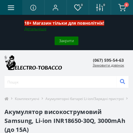
0
0
0
18+ Магазин тільки для повнолітніх!
Детальніше
Закрити
(067) 595-54-63
Замовити дзвінок
Комплектуючі
Акумуляторні батареї Li-ion/Зарядні пристрої
А
Акумулятор високострумовий
Samsung, Li-ion INR18650-30Q, 3000mAh
(до 15А)