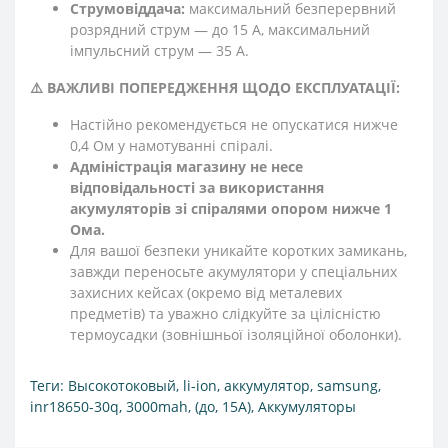
Струмовіддача:
максимальний безперервний
розрядний струм — до 15 А, максимальний
імпульсний струм — 35 А.
⚠️ ВАЖЛИВІ ПОПЕРЕДЖЕННЯ ЩОДО ЕКСПЛУАТАЦІЇ:
Настійно рекомендується не опускатися нижче
0,4 Ом у намотуванні спіралі.
Адміністрація магазину не несе
відповідальності за використання
акумуляторів зі спіралями опором нижче 1
Ома.
Для вашої безпеки уникайте коротких замикань,
завжди переносьте акумулятори у спеціальних
захисних кейсах (окремо від металевих
предметів) та уважно слідкуйте за цілісністю
термоусадки (зовнішньої ізоляційної оболонки).
Теги:
Высокотоковый
,
li-ion
,
аккумулятор
,
samsung
,
inr18650-30q
,
3000mah
,
(до
,
15А)
,
Аккумуляторы