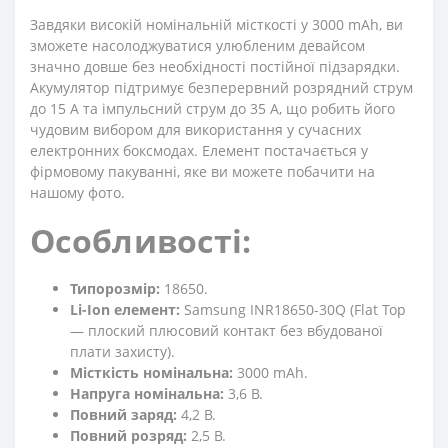
Завдяки високій номінальній місткості у 3000 mAh, ви
зможете насолоджуватися улюбленим девайсом
значно довше без необхідності постійної підзарядки.
Акумулятор підтримує безперервний розрядний струм
до 15 А та імпульсний струм до 35 А, що робить його
чудовим вибором для використання у сучасних
електронних боксмодах. Елемент постачається у
фірмовому пакуванні, яке ви можете побачити на
нашому фото.
Особливості:
Типорозмір:
18650.
Li-Ion елемент:
Samsung INR18650-30Q (Flat Top
— плоский плюсовий контакт без вбудованої
плати захисту).
Місткість номінальна:
3000 mAh.
Напруга номінальна:
3,6 В.
Повний заряд:
4,2 В.
Повний розряд:
2,5 В.