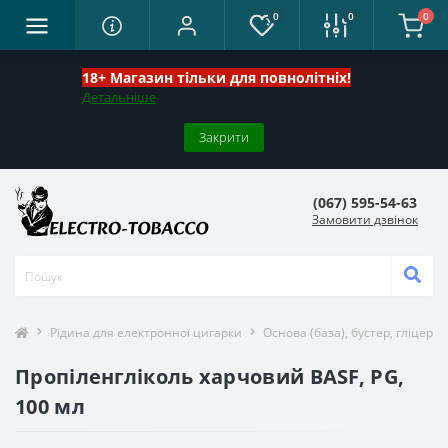
0
0
0
18+ Магазин тільки для повнолітніх!
Детальніше
Закрити
(067) 595-54-63
Замовити дзвінок
Рідина для електронної цигарки
Основа (база), бустер, гліцери
Пропіленгліколь харчовий BASF, PG,
100 мл