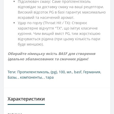
Підсилювач смаку: Саме пропіленгліколь
відповідає за доставку смаку на ваші рецептори.
Високий відсоток PG в базі гарантує максимально
яскравий та насичений аромат.
Удар по горлу (Throat Hit / ТХ): Створює
характерне відчуття "ТХ", що імітує класичне
куріння. Чим вищий вміст PG, тим жорсткішою
відчувається рідина (при цьому кількість пари
буде меншою).
Обирайте німецьку якість BASF для створення
ідеально збалансованих та смачних рідин!
Теги:
Пропиленгликоль
,
(pg)
,
100
,
мл.
,
basf
,
Германия
,
Базы
,
,
компоненты
,
,
тара
Характеристики