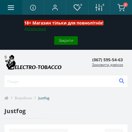
0
0
0
18+ Магазин тільки для повнолітніх!
Детальніше
Закрити
(067) 595-54-63
Замовити дзвінок
Виробник
Justfog
Justfog