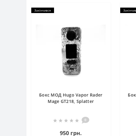
Закінчився
Закінчи
Бокс МОД Hugo Vapor Rader
Бок
Mage GT218, Splatter
0
950 грн.