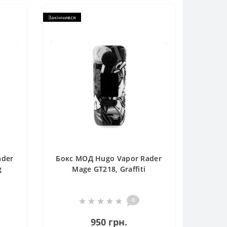
Закінчився
ader
Бокс МОД Hugo Vapor Rader
g
Mage GT218, Graffiti
0
950 грн.