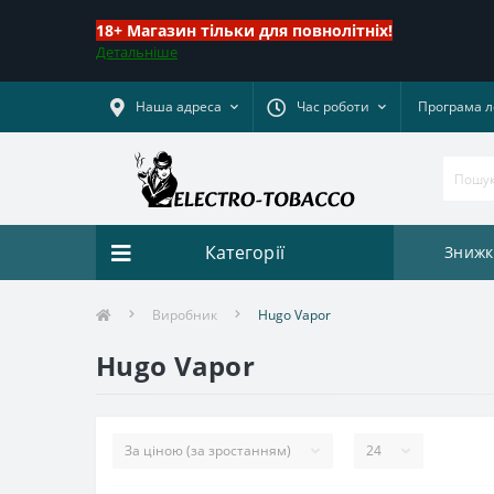
18+ Магазин тільки для повнолітніх!
Детальніше
Наша адреса
Час роботи
Програма л
Категорії
Знижк
Виробник
Hugo Vapor
Hugo Vapor