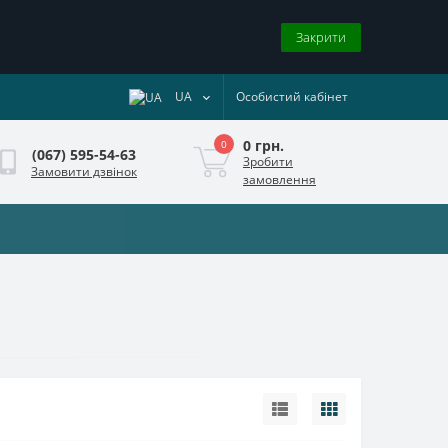
Закрити
UA
Особистий кабінет
0 грн.
0
(067) 595-54-63
Зробити
Замовити дзвінок
замовлення