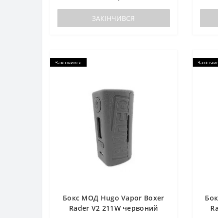
ЗАКІНЧИВСЯ
Закінчився
Закінчи
Бокс МОД Hugo Vapor Boxer
Бок
Rader V2 211W червоний
R