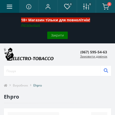
0
0
0
18+ Магазин тільки для повнолітніх!
Детальніше
Закрити
(067) 595-54-63
Замовити дзвінок
Виробник
Ehpro
Ehpro