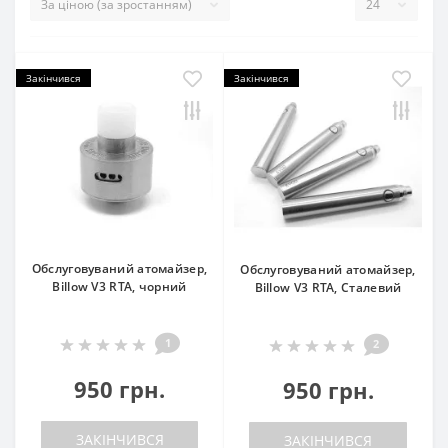
Закінчився
Закінчився
Обслуговуваний атомайзер,
Обслуговуваний атомайзер,
Billow V3 RTA, чорний
Billow V3 RTA, Сталевий
1
2
950 грн.
950 грн.
ЗАКІНЧИВСЯ
ЗАКІНЧИВСЯ