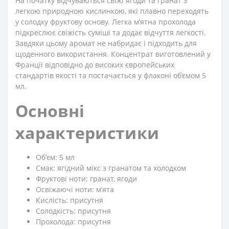
На початку відчуваються свіжі ягоди та гранат з
легкою природною кислинкою, які плавно переходять
у солодку фруктову основу. Легка м’ятна прохолода
підкреслює свіжість суміші та додає відчуття легкості.
Завдяки цьому аромат не набридає і підходить для
щоденного використання. Концентрат виготовлений у
Франції відповідно до високих європейських
стандартів якості та постачається у флаконі об’ємом 5
мл.
Основні
характеристики
Обʼєм: 5 мл
Смак: ягідний мікс з гранатом та холодком
Фруктові ноти: гранат, ягоди
Освіжаючі ноти: м’ята
Кислість: присутня
Солодкість: присутня
Прохолода: присутня