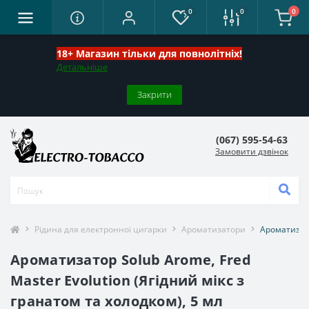
0
0
0
18+ Магазин тільки для повнолітніх!
Детальніше
Закрити
(067) 595-54-63
Замовити дзвінок
Рідина для електронної цигарки
Ароматизатори
Ароматизато
Ароматизатор Solub Arome, Fred
Master Evolution (Ягідний мікс з
гранатом та холодком), 5 мл