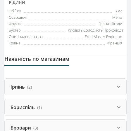
РІДИНИ
Об `єм
5 мл
Освіжаючі
М'ята
Фрукти
Гранат;Ягоди
Бустер
Кислість;Солодкість;Прохолода
Оригінальна назва
Fred Master Evolution
Країна
Франція
Наявність по магазинам
Ірпінь
(2)
Бориспіль
(1)
Бровари
(3)