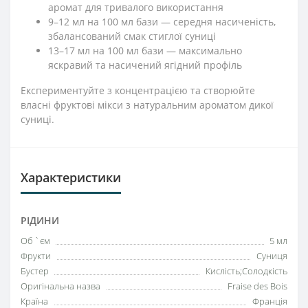
аромат для тривалого використання
9–12 мл на 100 мл бази — середня насиченість,
збалансований смак стиглої суниці
13–17 мл на 100 мл бази — максимально
яскравий та насичений ягідний профіль
Експериментуйте з концентрацією та створюйте
власні фруктові мікси з натуральним ароматом дикої
суниці.
Характеристики
РІДИНИ
Об `єм
5 мл
Фрукти
Суниця
Бустер
Кислість;Солодкість
Оригінальна назва
Fraise des Bois
Країна
Франція