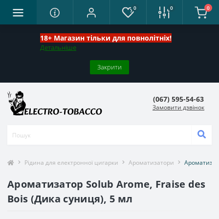
0
0
0
18+ Магазин тільки для повнолітніх!
Детальніше
Закрити
(067) 595-54-63
Замовити дзвінок
Рідина для електронної цигарки
Ароматизатори
Ароматизато
Ароматизатор Solub Arome, Fraise des
Bois (Дика суниця), 5 мл