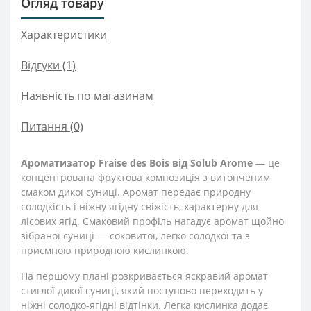
Огляд товару
Характеристики
Відгуки (1)
Наявність по магазинам
Питання
(0)
Ароматизатор Fraise des Bois від Solub Arome
— це
концентрована фруктова композиція з витонченим
смаком дикої суниці. Аромат передає природну
солодкість і ніжну ягідну свіжість, характерну для
лісових ягід. Смаковий профіль нагадує аромат щойно
зібраної суниці — соковитої, легко солодкої та з
приємною природною кислинкою.
На першому плані розкривається яскравий аромат
стиглої дикої суниці, який поступово переходить у
ніжні солодко-ягідні відтінки. Легка кислинка додає