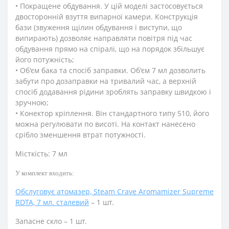
• Покращене обдування. У цій моделі застосовується
двосторонній взуття випарної камери. Конструкція
бази (звуження щілин обдування і виступи, що
випирають) дозволяє направляти повітря під час
обдування прямо на спіралі, що на порядок збільшує
його потужність;
• Об'єм бака та спосіб заправки. Об'єм 7 мл дозволить
забути про дозаправки на тривалий час, а верхній
спосіб додавання рідини зроблять заправку швидкою і
зручною;
• Конектор кріплення. Він стандартного типу 510, його
можна регулювати по висоті. На контакт нанесено
срібло зменшення втрат потужності.
Місткість: 7 мл
У комплект входить:
Обслуговує атомазер, Steam Crave Aromamizer Supreme
RDTA, 7 мл. сталевий
– 1 шт.
Запасне скло – 1 шт.