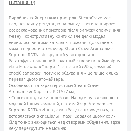
Питання
(0)
Виробник вейперських пристроїв SteamCrave має
неоднозначну репутацію на ринку. Частина широко
розрекламованих пристроїв після випуску спричинили
гнівну і конструктивну критику, але деякі моделі
виявилися вищими за всілякі похвали. До останніх
можна віднести атомайзер Steam Crave Aromamizer
Supreme RDTA: він зручний у використанні,
багатофункціональний і здатний створити неймовірну
кількість смачної пари. Гігантський об'єм, зручний
спосіб заправки, потужне обдування – це лише кілька
переваг цього атомайзера.
Особливості та характеристики Steam Crave
Aromamizer Supreme RDTA (7 мл):
• Спосіб посадки змінної бази. На відміну від більшості
моделей інших компаній, в атомайзері Aromamizer
Supreme RDTA змінна дека в базу не вкручується, а
вставляється в спеціальні пази. Завдяки цьому коїл-
білд точно знаходиться над отворами обдування, адже
деку перекрутити не можна;