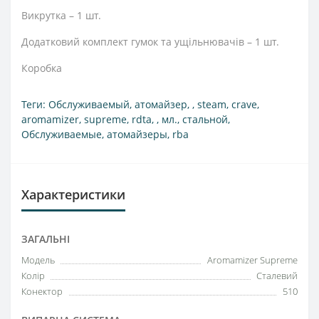
Викрутка – 1 шт.
Додатковий комплект гумок та ущільнювачів – 1 шт.
Коробка
Теги:
Обслуживаемый
,
атомайзер
,
,
steam
,
crave
,
aromamizer
,
supreme
,
rdta
,
,
мл.
,
стальной
,
Обслуживаемые
,
атомайзеры
,
rba
Характеристики
ЗАГАЛЬНІ
Модель
Aromamizer Supreme
Колір
Сталевий
Конектор
510