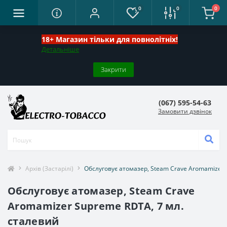
0
0
0
18+ Магазин тільки для повнолітніх!
Детальніше
Закрити
(067) 595-54-63
Замовити дзвінок
Архів (Застарілі)
Обслуговує атомазер, Steam Crave Aromamizer 
Обслуговує атомазер, Steam Crave
Aromamizer Supreme RDTA, 7 мл.
сталевий