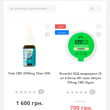
-26%
Знижка
Олія СBD 2000mg 10мл 20%
Желейні КБД ведмедики 25
шт в банці 40г смак яблуко
750mg CBD Vegan
0
0
1 600 грн.
950 грн.
700 грн.