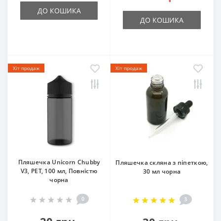
ДО КОШИКА
ДО КОШИКА
Хіт продаж
Хіт продаж
Пляшечка Unicorn Chubby
Пляшечка скляна з піпеткою,
V3, PET, 100 мл, Повністю
30 мл чорна
чорна
0
3