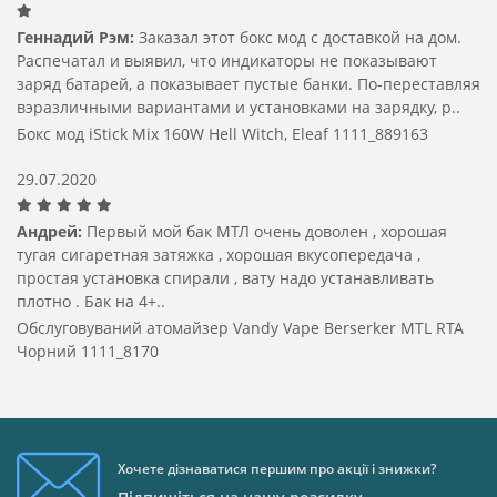
розраховані на одноразове використання. Для
зниження ціни розробникам доводиться
Геннадий Рэм:
Заказал этот бокс мод с доставкой на дом.
використовувати далеко застарілі технології. Тому
Распечатал и выявил, что индикаторы не показывают
найчастіше випарники дешевих бокс модів працюють
заряд батарей, а показывает пустые банки. По-переставляя
не так ефективно, як дорожчі моделі. Купуючи
вэразличными вариантами и установками на зарядку, р..
електронні сигарети недорого, пам'ятайте, що вони
Бокс мод iStick Mix 160W Hell Witch, Eleaf 1111_889163
можуть мати застарілі системи випаровування. Тому з
ними не так легко адаптуватися до електронного
29.07.2020
куріння. На жаль, більшість недорогих моделей мають
невеликий термін експлуатації. Тому такий атомайзер
Андрей:
Первый мой бак МТЛ очень доволен , хорошая
можна використовувати в основному для
тугая сигаретная затяжка , хорошая вкусопередача ,
ознайомлення з процесом електронного куріння.
простая установка спирали , вату надо устанавливать
Надалі більшість любителів ширяння переходять на
плотно . Бак на 4+..
більш дорогі моделі, які забезпечують якісніше
Обслуговуваний атомайзер Vandy Vape Berserker MTL RTA
куріння.
Чорний 1111_8170
Хочете дізнаватися першим про акції і знижки?