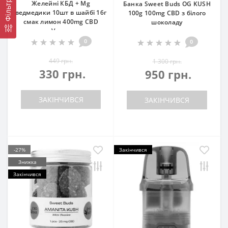
Фільтр
Желейні КБД + Mg
Банка Sweet Buds OG KUSH
ведмедики 10шт в шайбі 16г
100g 100mg CBD з білого
смак лимон 400mg CBD
шоколаду
Vegan
0
0
449 грн.
1 300 грн.
330 грн.
950 грн.
ЗАКІНЧИВСЯ
ЗАКІНЧИВСЯ
-27%
Закінчився
Знижка
Закінчився