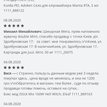
Недорогі електронні сигарети – плюси та мінуси
Колба PEI, Advken Скло для кліромайзера Manta RTA, 5 мл
Перевага недорогих пристроїв – це можливість
1111_888122
випробувати всі нюанси електронного куріння без
великих витрат. Це найкраще підійде для новачків, які
08.08.2020
лише знайомляться з режимом ширяння. У той же час,
пам'ятайте про певні особливості використання
Михаил Михайлович:
Шикарная Мята, прям напомнило
бюджетних боксмодів:
жувачку double Mint, спасибо продавцу с точки Киев, у(л.
• Неможливість провести повноцінний ремонт;
Здолбуновская 17: за совет. мне понравилось.\r\nКиев, ул.
• Використання випарних девайсів старого зразка;
Здолбуновская 17: В наличииКиев, ул. Здолбуновская 17..
• Технічні характеристики, які не завжди відповідають
Картридж для Juul, Mint, 50 мг 1111_26075
зазначеним у паспорті пристрою, наприклад,
параметри заряджання.
04.08.2020
• Короткий термін експлуатації;
• Не найпривабливіший дизайн.
Вася ----:
Странно, пользу.сь данным модом уже 3 недели,
Про що не варто забувати, купуючи електронні
покупал здесь , цена вроде не менялась, и она не 1200
сигарети дешево?
грн.\r\nОбратитесь в магазин, тем более , судя по отзыву
Для їх виготовлення виробник бере матеріали
продавци готовы помочь, оставьте на сутки,..
середньої якості. Як правило, якісна нержавіюча сталь
Бокс мод iStick Mix 160W Hell Witch, Eleaf 1111_889163
або нікель не використовуються для таких виробів. З
цим пов'язана низька ремонтоспроможність такого
04.08.2020
обладнання. Тим більше, більшість деталей тут