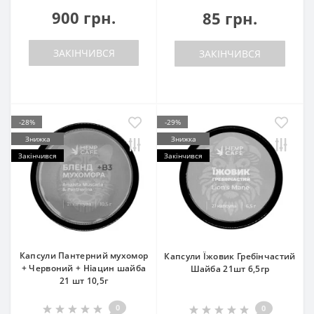
900 грн.
85 грн.
ЗАКІНЧИВСЯ
ЗАКІНЧИВСЯ
-28%
-29%
Знижка
Знижка
Закінчився
Закінчився
Капсули Пантерний мухомор
Капсули Їжовик Гребінчастий
+ Червоний + Ніацин шайба
Шайба 21шт 6,5гр
21 шт 10,5г
0
0