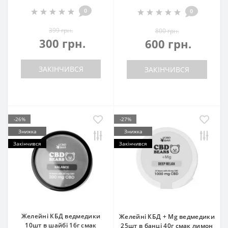
0
0
399 грн.
800 грн.
300 грн.
600 грн.
ЗАКІНЧИВСЯ
ЗАКІНЧИВСЯ
-26%
-27%
Знижка
Знижка
Закінчився
Закінчився
Желейні КБД ведмедики
Желейні КБД + Mg ведмедики
10шт в шайбі 16г смак
25шт в банці 40г смак лимон