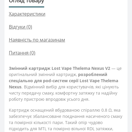
Огляд товару
Характеристики
Відгуки (0)
Наявність по магазинам
Питання
(0)
Змінний картридж Lost Vape Thelema Nexus V2
— це
оригінальний змінний картридж,
розроблений
спеціально для pod-систем серії Lost Vape Thelema
Nexus
. Відмінний вибір для користувачів, які цінують
чисту передачу смаку, комфортну затяжку та надійну
роботу пристрою впродовж усього дня.
Картридж оснащений вбудованою спіраллю 0.8 Ω, яка
забезпечує збалансоване поєднання насиченого смаку
та помірної кількості пари. Такий опір чудово
підходить для MTL та помірно вільної RDL затяжки,