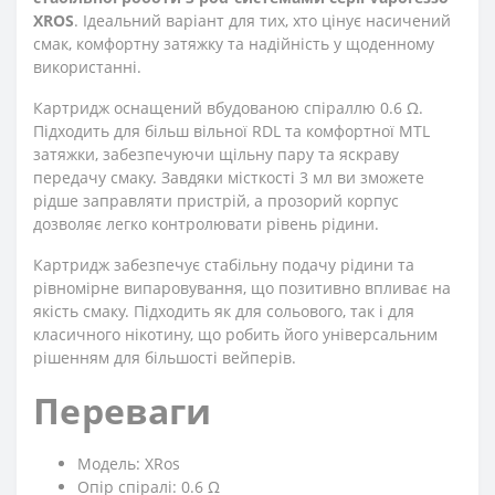
XROS
. Ідеальний варіант для тих, хто цінує насичений
смак, комфортну затяжку та надійність у щоденному
використанні.
Картридж оснащений вбудованою спіраллю 0.6 Ω.
Підходить для більш вільної RDL та комфортної MTL
затяжки, забезпечуючи щільну пару та яскраву
передачу смаку. Завдяки місткості 3 мл ви зможете
рідше заправляти пристрій, а прозорий корпус
дозволяє легко контролювати рівень рідини.
Картридж забезпечує стабільну подачу рідини та
рівномірне випаровування, що позитивно впливає на
якість смаку. Підходить як для сольового, так і для
класичного нікотину, що робить його універсальним
рішенням для більшості вейперів.
Переваги
Модель: XRos
Опір спіралі: 0.6 Ω