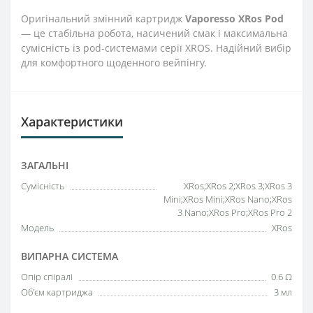
Оригінальний змінний картридж
Vaporesso XRos Pod
— це стабільна робота, насичений смак і максимальна
сумісність із pod-системами серії XROS. Надійний вибір
для комфортного щоденного вейпінгу.
Характеристики
ЗАГАЛЬНІ
Сумісність
XRos;XRos 2;XRos 3;XRos 3
Mini;XRos Mini;XRos Nano;XRos
3 Nano;XRos Pro;XRos Pro 2
Модель
XRos
ВИПАРНА СИСТЕМА
Опір спіралі
0.6 Ω
Об'єм картриджа
3 мл