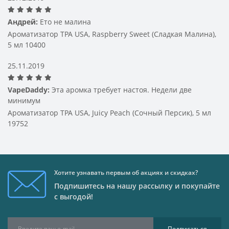
ароматизатор для вейпа от ведущих производителей 
по доступным ценам. Мы предлагаем только 
Андрей:
Ето не малина
оригинальную продукцию, соответствующую 
европейским стандартам качества.
Ароматизатор TPA USA, Raspberry Sweet (Сладкая Малина),
 Если вам нужен ароматизатор для вейпа в Украине, вы 
5 мл 10400
найдете его именно здесь — с доставкой по всей 
стране.
25.11.2019
VapeDaddy:
Эта аромка требует настоя. Недели две
Ароматизатор для вейпа недорого: 
минимум
Ароматизатор TPA USA, Juicy Peach (Сочный Персик), 5 мл
качество и выгода
19752
Electro-Tobacco предлагает большой выбор ароматов 
по приятной цене. Вы можете выбрать ароматизатор 
для вейпа недорого, не теряя в качестве. Мы постоянно 
обновляем ассортимент и предлагаем акционные 
Хотите узнавать первым об акциях и скидках?
предложения на популярные позиции.
Подпишитесь на нашу рассылку и покупайте
с выгодой!
Цена на ароматизатор для 
Подписаться