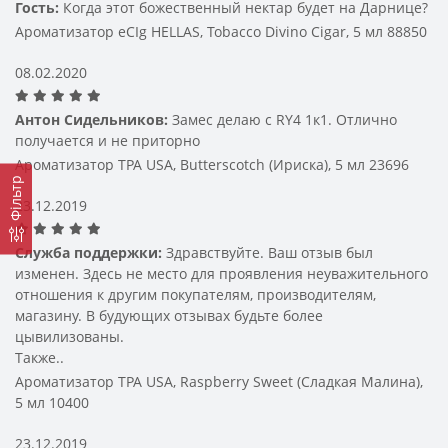
Гость:
Когда этот божественный нектар будет на Дарнице?
Как выбрать ароматизатор для вейпа
Ароматизатор eCIg HELLAS, Tobacco Divino Cigar, 5 мл 88850
Выбор зависит от личных предпочтений и типа 
устройства. Ароматизаторы бывают:
08.02.2020
моноароматы — чистые вкусы, такие как мята, 
ваниль или клубника;
Антон Сидельников:
Замес делаю с RY4 1к1. Отлично
миксы — сочетание нескольких вкусов для 
получается и не приторно
более сложного профиля;
Ароматизатор TPA USA, Butterscotch (Ириска), 5 мл 23696
табачные — идеальны для тех, кто любит 
Фільтр
классический привкус сигарет.
23.12.2019
Служба поддержки:
Здравствуйте. Ваш отзыв был
Покупая ароматизатор для вейпа, обращайте внимание 
изменен. Здесь не место для проявления неуважительного
на концентрацию — от этого зависит интенсивность 
вкуса при парении.
отношения к другим покупателям, производителям,
магазину. В будующих отзывах будьте более
цывилизованы.
Где купить ароматизатор для вейпа в 
Также..
Ароматизатор TPA USA, Raspberry Sweet (Сладкая Малина),
Украине
5 мл 10400
В нашем интернет-магазине вы можете купить 
23.12.2019