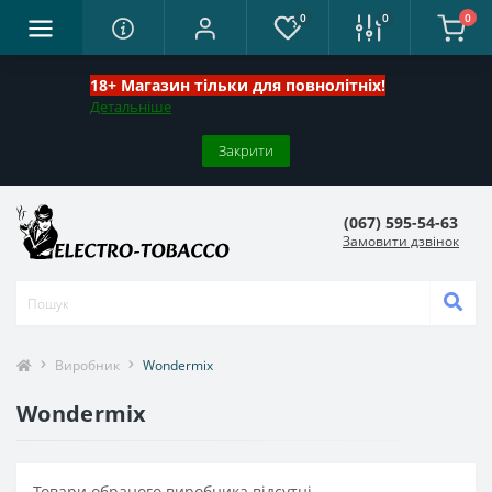
0
0
0
18+ Магазин тільки для повнолітніх!
Детальніше
Закрити
(067) 595-54-63
Замовити дзвінок
Виробник
Wondermix
Wondermix
Товари обраного виробника відсутні