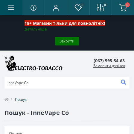
0
0
0
18+ Магазин тільки для повнолітніх!
Детальніше
Закрити
(067) 595-54-63
Замовити дзвінок
Пошук
Пошук - InneVape Co
Пошук