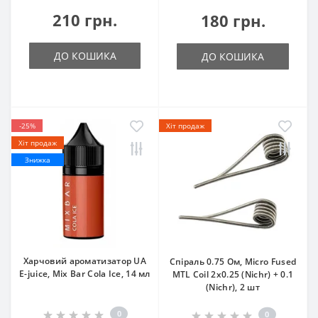
210 грн.
180 грн.
ДО КОШИКА
ДО КОШИКА
-25%
Хіт продаж
Хіт продаж
Знижка
Харчовий ароматизатор UA
Спіраль 0.75 Oм, Micro Fused
E-juice, Mix Bar Cola Ice, 14 мл
MTL Coil 2х0.25 (Nichr) + 0.1
(Nichr), 2 шт
0
0