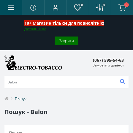
0
0
0
18+ Магазин тільки для повнолітніх!
Детальніше
Закрити
(067) 595-54-63
Замовити дзвінок
Пошук
Пошук - Balon
Пошук