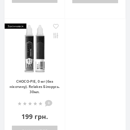
Закінчився
СHOCO-PIE, 0 мг (без
нікотину). Relakes Білорусь.
30мл.
0
199 грн.