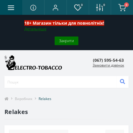
0
0
0
18+ Магазин тільки для повнолітніх!
Детальніше
Закрити
(067) 595-54-63
Замовити дзвінок
Виробник
Relakes
Relakes