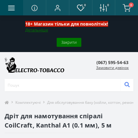
0
0
0
18+ Магазин тільки для повнолітніх!
Детальніше
Закрити
(067) 595-54-63
Замовити дзвінок
Комплектуючі
Для обслуговування баку (койли, коттон, ремонт)
Дріт для намотування спіралі
CoilCraft, Kanthal А1 (0.1 мм), 5 м