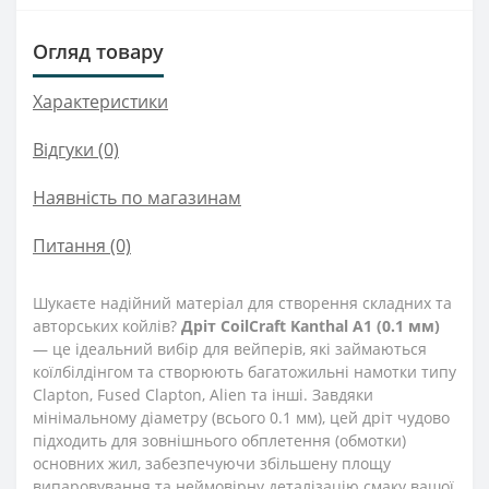
Огляд товару
Характеристики
Відгуки (0)
Наявність по магазинам
Питання
(0)
Шукаєте надійний матеріал для створення складних та
авторських койлів?
Дріт CoilCraft Kanthal А1 (0.1 мм)
— це ідеальний вибір для вейперів, які займаються
коїлбілдінгом та створюють багатожильні намотки типу
Clapton, Fused Clapton, Alien та інші. Завдяки
мінімальному діаметру (всього 0.1 мм), цей дріт чудово
підходить для зовнішнього обплетення (обмотки)
основних жил, забезпечуючи збільшену площу
випаровування та неймовірну деталізацію смаку вашої