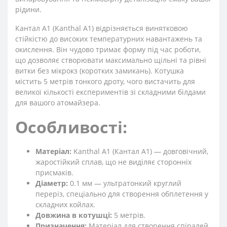
рідини.
Кантал А1 (Kanthal A1) відрізняється винятковою
стійкістю до високих температурних навантажень та
окислення. Він чудово тримає форму під час роботи,
що дозволяє створювати максимально щільні та рівні
витки без мікрокз (коротких замикань). Котушка
містить 5 метрів тонкого дроту, чого вистачить для
великої кількості експериментів зі складними білдами
для вашого атомайзера.
Особливості:
Матеріал:
Kanthal A1 (Кантал А1) — довговічний,
жаростійкий сплав, що не виділяє сторонніх
присмаків.
Діаметр:
0.1 мм — ультратонкий круглий
переріз, спеціально для створення обплетення у
складних койлах.
Довжина в котушці:
5 метрів.
Призначення:
Матеріал для створення спіралей