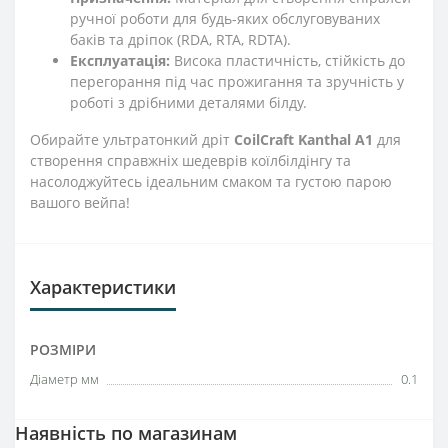
ручної роботи для будь-яких обслуговуваних
баків та дріпок (RDA, RTA, RDTA).
Експлуатація:
Висока пластичність, стійкість до
перегорання під час прожигання та зручність у
роботі з дрібними деталями білду.
Обирайте ультратонкий дріт
CoilCraft Kanthal А1
для
створення справжніх шедеврів коїлбілдінгу та
насолоджуйтесь ідеальним смаком та густою парою
вашого вейпа!
Характеристики
РОЗМІРИ
Діаметр мм
0.1
Наявність по магазинам