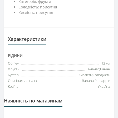
Категорія: фрукти
Солодкість: присутня
Кислість: присутня
Характеристики
РІДИНИ
Об `єм
12 мл
Фрукти
Ананас;Банан
Бустер
Кислість;Солодкість
Оригінальна назва
Banana Pineapple
Країна
Україна
Наявність по магазинам