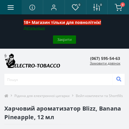
0
0
0
18+ Магазин тільки для повнолітніх!
Детальніше
Закрити
(067) 595-54-63
Замовити дзвінок
Рідина для електронної цигарки
Вейп комплекти та Shortfills
Харчовий ароматизатор Blizz, Banana
Pineapple, 12 мл