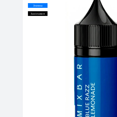
Знижка
Закінчився