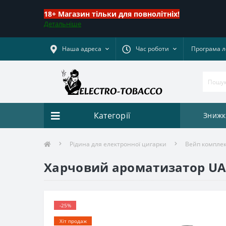
18+ Магазин тільки для повнолітніх!
Детальніше
Наша адреса
Час роботи
Програма л
Категорії
Знижк
Рідина для електронної цигарки
Вейп комплект
Харчовий ароматизатор UA E
-25%
Хіт продаж