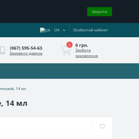
Закрити
UA
Особистий кабінет
0 грн.
0
(067) 595-54-63
Зробити
Замовити дзвінок
замовлення
emonade, 14 мл
, 14 мл