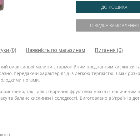
ДО КОШИКА
ШВИДКЕ ЗАМОВЛЕННЯ
гуки (0)
Наявність по магазинам
Питання
(0)
ний смак синьої малини з гармонійним поєднанням кислинки та 
разно, передаючи характер ягід із легкою терпкістю. Смак розк
солодкими нотами.
користання, так і для створення фруктових міксів із насиченим
ку та баланс кислинки і солодкості. Виготовлено в Україні з до
кості