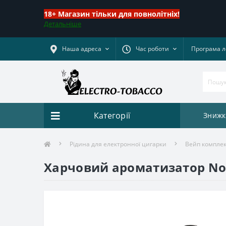
18+ Магазин тільки для повнолітніх!
Детальніше
Наша адреса
Час роботи
Програма л
Категорії
Знижк
Рідина для електронної цигарки
Вейп комплект
Харчовий ароматизатор Nom