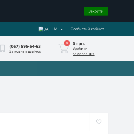
Закрити
UA
Особистий кабінет
0 грн.
0
(067) 595-54-63
Зробити
Замовити дзвінок
замовлення