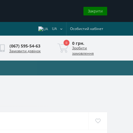
Закрити
UA
Особистий кабінет
0 грн.
0
(067) 595-54-63
Зробити
Замовити дзвінок
замовлення