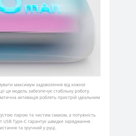
мувати максимум задоволення від кожної
ії ця модель забезпечує стабільну роботу,
оматична активація роблять пристрій ідеальним
густою парою та чистим смаком, а потужність
рт USB Type-C гарантує швидке заряджання.
истання та зручний у руці.