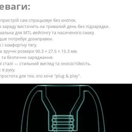
еваги:
 пристрій сам спрацьовує без кнопок.
 заряду вистачить на тривалий день без підзарядки.
мальна для MTL-вейпінгу та насиченого смаку.
ідше потребує дозаправки.
 і комфортну тягу.
 зручні розміри 90.3 × 27.5 × 15.3 мм.
е та безпечне заряджання.
 сталі — стильний вигляд та зносостійкість.
в руку.
стота для тих, хто хоче “plug & play”.