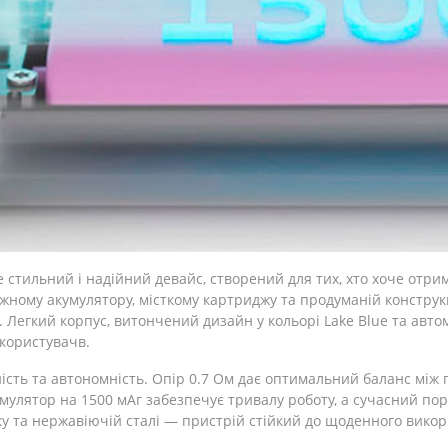
 стильний і надійний девайс, створений для тих, хто хоче отри
жному акумулятору, місткому картриджу та продуманій конструкц
. Легкий корпус, витончений дизайн у кольорі Lake Blue та авт
 користувачв.
ість та автономність. Опір 0.7 Ом дає оптимальний баланс між 
умулятор на 1500 мАг забезпечує тривалу роботу, а сучасний по
у та нержавіючій сталі — пристрій стійкий до щоденного викор