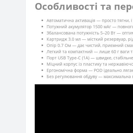
Особливості та пер
Автоматична активація — просто тягни, і
Потужний акумулятор 1500 мАг — повного
Збалансована потужність 5–20 Вт — опти
Картридж 3.0 мл — місткий резервуар, р
Опір 0.7 Ом — дає чистий, приємний смак
Легкий та компактний — лише 60 г ваги та
Порт USB Type-C (1A) — швидке, стабільн
Міцний корпус із пластику та нержавіючої
Ергономічна форма — POD ідеально лягає 
Без регулювання обдуву — максимальна про