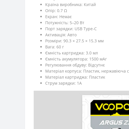
Країна виробника: Китай
Опір: 0.7 Ω
Екран: Немає
Потужність: 5–20 Вт
Порт зарядки: USB Type-C
Активація: Авто
Розміри: 90.3 × 27.5 × 15.3 мм
Вага: 60 г
Ємність картриджа: 3.0 мл
Ємність акумулятора: 1500 мАг
Регулювання обдуву: Відсутнє
Матеріал корпуса: Пластик, нержавіюча 
Матеріал картриджа: Пластик
Струм зарядки: 1А