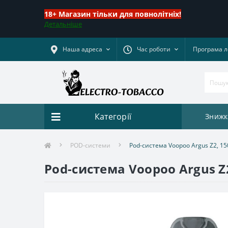
18+ Магазин тільки для повнолітніх!
Детальніше
Наша адреса
Час роботи
Програма л
Категорії
Знижк
POD-системи
Pod-система Voopoo Argus Z2, 150
Pod-система Voopoo Argus Z2