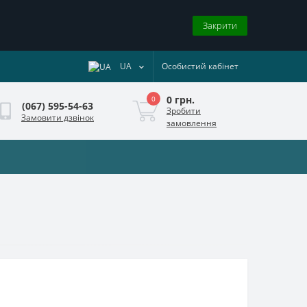
Закрити
UA
Особистий кабінет
0 грн.
0
(067) 595-54-63
Зробити
Замовити дзвінок
замовлення