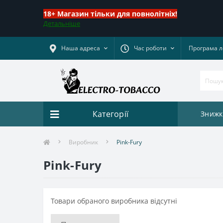
18+ Магазин тільки для повнолітніх!
Детальніше
Наша адреса
Час роботи
Програма л
Категорії
Знижк
Виробник
Pink-Fury
Pink-Fury
Товари обраного виробника відсутні