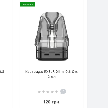
Новинка
0.8
Картридж RXELF, Xlim, 0.6 Ом,
2 мл
0
120 грн.