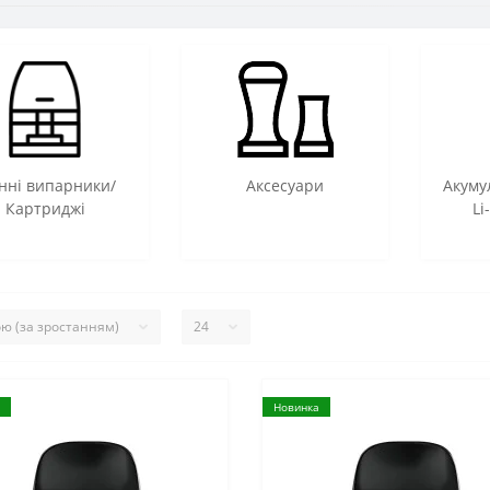
нні випарники/
Аксесуари
Акуму
Картриджі
Li
Новинка