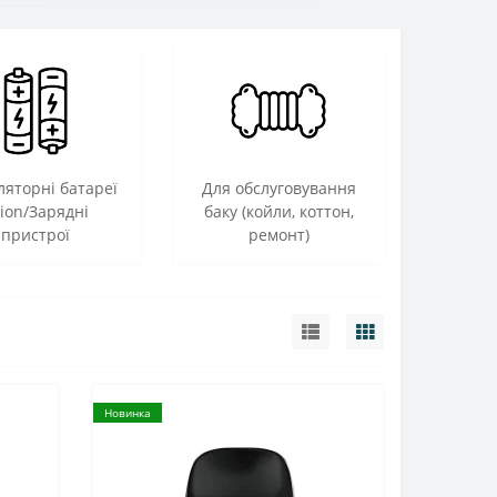
ляторні батареї
Для обслуговування
-ion/Зарядні
баку (койли, коттон,
пристрої
ремонт)
Новинка