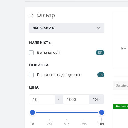
Фільтр
ВИРОБНИК
НАЯВНІСТЬ
Змі
Є в наявності
131
НОВИНКА
Тільки нові надходження
18
ЦІНА
-
грн.
Новинка
10
258
505
753
1 тис.