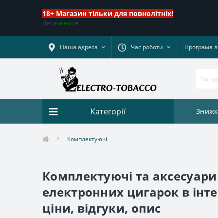
18+ Магазин тільки для повнолітніх!
Детальніше
Наша адреса
Час роботи
Програма л
Категорії
Знижк
Комплектуючі
Комплектуючі та аксесуари 
електронних цигарок в інте
ціни, відгуки, опис