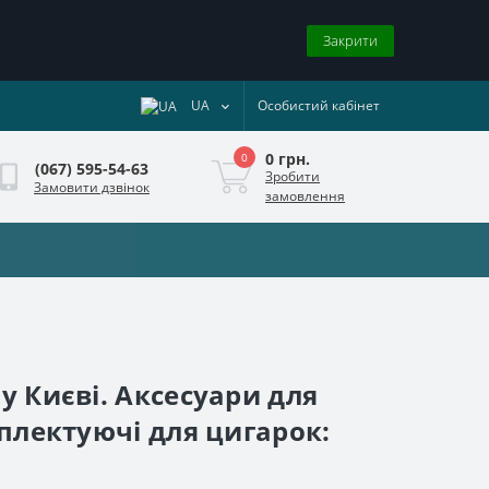
Закрити
UA
Особистий кабінет
0 грн.
0
(067) 595-54-63
Зробити
Замовити дзвінок
замовлення
у Києві. Аксесуари для
мплектуючі для цигарок: