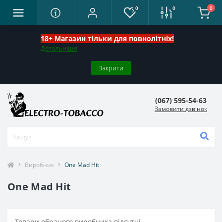
0
0
0
18+ Магазин тільки для повнолітніх!
Детальніше
Закрити
(067) 595-54-63
Замовити дзвінок
Виробник
One Mad Hit
One Mad Hit
Товари обраного виробника відсутні