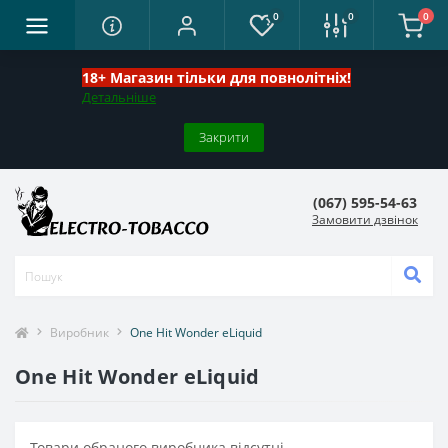
0
0
0
18+ Магазин тільки для повнолітніх!
Детальніше
Закрити
(067) 595-54-63
Замовити дзвінок
Виробник
One Hit Wonder eLiquid
One Hit Wonder eLiquid
Товари обраного виробника відсутні