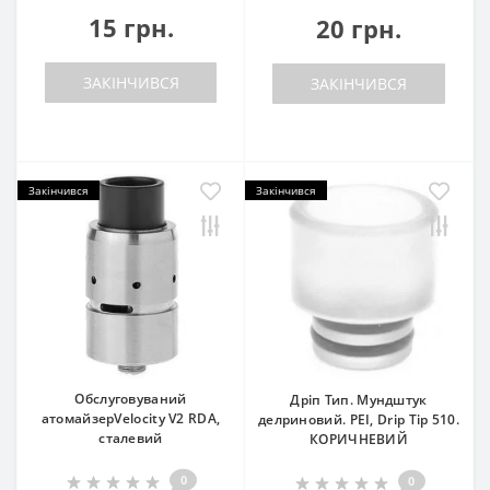
15 грн.
20 грн.
ЗАКІНЧИВСЯ
ЗАКІНЧИВСЯ
Закінчився
Закінчився
Обслуговуваний
Дріп Тип. Мундштук
атомайзерVelocity V2 RDA,
делриновий. PEI, Drip Tip 510.
сталевий
КОРИЧНЕВИЙ
0
0