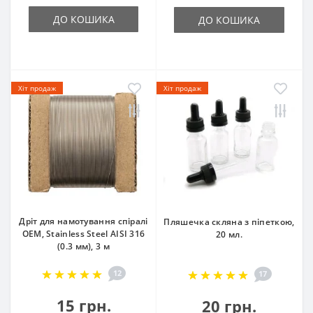
ДО КОШИКА
ДО КОШИКА
Хіт продаж
Хіт продаж
Дріт для намотування спіралі
Пляшечка скляна з піпеткою,
OEM, Stainless Steel AISI 316
20 мл.
(0.3 мм), 3 м
12
17
15 грн.
20 грн.