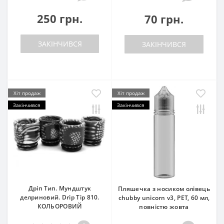
250 грн.
70 грн.
ЗАКІНЧИВСЯ
ЗАКІНЧИВСЯ
Хіт продаж
Хіт продаж
Закінчився
Закінчився
Дріп Тип. Мундштук
Пляшечка з носиком олівець
делриновий. Drip Tip 810.
chubby unicorn v3, PET, 60 мл,
КОЛЬОРОВИЙ
повністю жовта