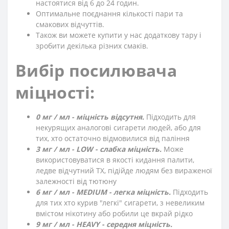
настоятися від 6 до 24 годин.
Оптимальне поєднання кількості пари та
смакових відчуттів.
Також ви можете купити у нас додаткову тару і
зробити декілька різних смаків.
Вибір посилювача
міцності:
0 мг / мл - міцність відсутня.
Підходить для
некурящих аналогові сигарети людей, або для
тих, хто остаточно відмовилися від паління
3 мг / мл - LOW - слабка міцність.
Може
використовуватися в якості кидання палити,
ледве відчутний ТХ, підійде людям без вираженої
залежності від тютюну
6 мг / мл - MEDIUM - легка міцність.
Підходить
для тих хто курив "легкі" сигарети, з невеликим
вмістом нікотину або робили це вкрай рідко
9 мг / мл - HEAVY - середня міцність.