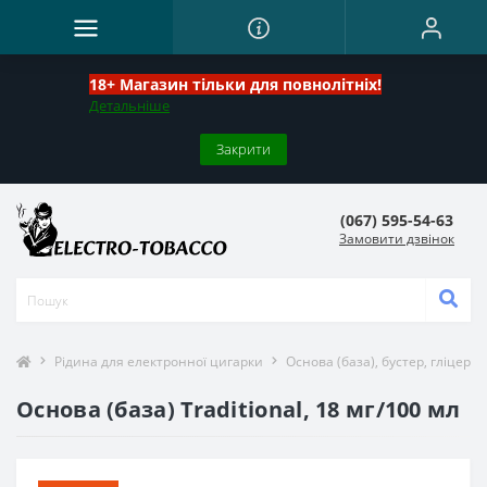
18+ Магазин тільки для повнолітніх!
Детальніше
Закрити
(067) 595-54-63
Замовити дзвінок
Рідина для електронної цигарки
Основа (база), бустер, гліцери
Основа (база) Traditional, 18 мг/100 мл