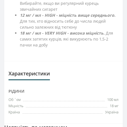
Вибирайте, якщо ви регулярний курець
звичайних сигарет
12 мг / мл - HIGH - міцність вище середнього.
Для тих, хто відносить себе до числа людей
сильно залежних від тютюну
18 мг / мл - VERY HIGH - висока міцність.
Для
самих затятих курців, які викурюють по 1,5-2
пачки на добу
Характеристики
РІДИНИ
Об `єм
100 мл
Міцність
18 мг
Країна
Україна