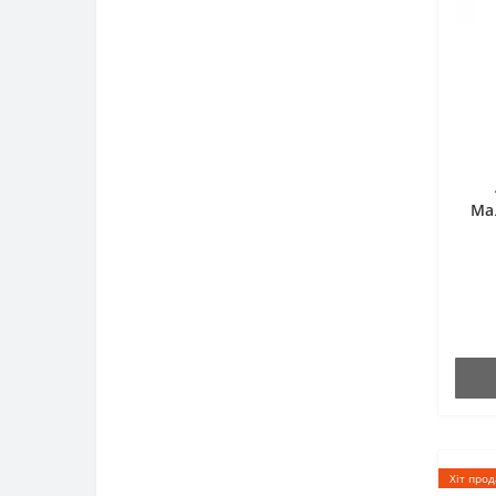
Ма
Хіт про