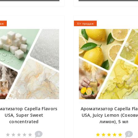
даж
Хіт продаж
матизатор Capella Flavors
Ароматизатор Capella Fla
USA, Super Sweet
USA, Juicy Lemon (Соков
concentrated
лимон), 5 мл
(Підсолоджувач), 1 мл
0
2