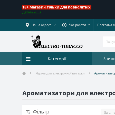
18+ Магазин тільки для повнолітніх!
Детальніше
Наша адреса
Час роботи
Програма л
Категорії
Знижк
Рідина для електронної цигарки
Ароматизато
Ароматизатори для електр
Фільтр