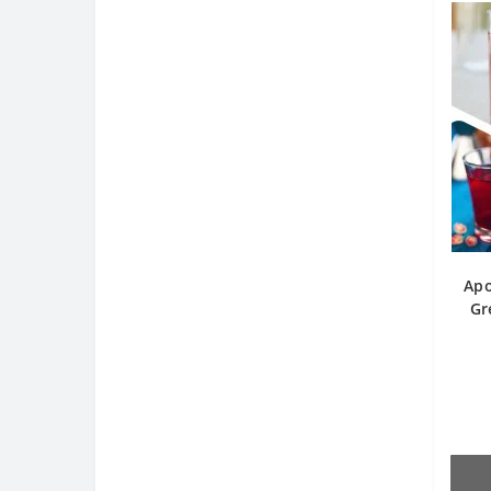
Аро
Gr