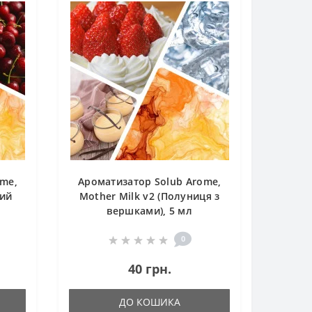
ome,
Ароматизатор Solub Arome,
вий
Mother Milk v2 (Полуниця з
вершками), 5 мл
0
40 грн.
ДО КОШИКА