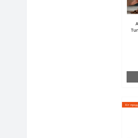
А
Tu
Хіт про