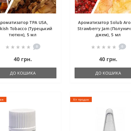
роматизатор TPA USA,
Ароматизатор Solub Ar
rkish Tobacco (Турецький
Strawberry Jam (Полуни
тютюн), 5 мл
джем), 5 мл
0
0
40 грн.
40 грн.
ДО КОШИКА
ДО КОШИКА
даж
Хіт продаж