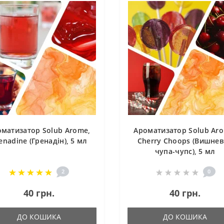
матизатор Solub Arome,
Ароматизатор Solub Ar
enadine (Гренадін), 5 мл
Cherry Choops (Вишне
чупа-чупс), 5 мл
2
0
40 грн.
40 грн.
ДО КОШИКА
ДО КОШИКА