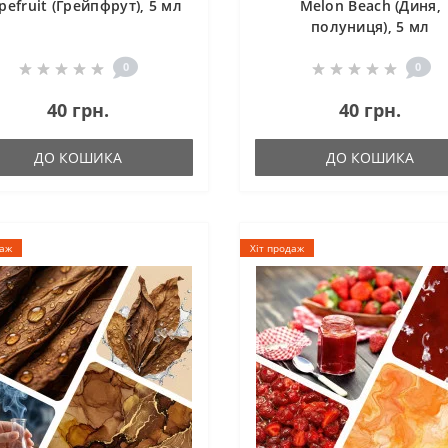
pefruit (Грейпфрут), 5 мл
Melon Beach (Диня,
полуниця), 5 мл
0
0
40 грн.
40 грн.
ДО КОШИКА
ДО КОШИКА
даж
Хіт продаж