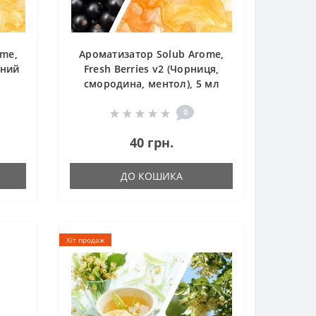
ome,
Ароматизатор Solub Arome,
чний
Fresh Berries v2 (Чорниця,
смородина, ментол), 5 мл
0
40 грн.
ДО КОШИКА
Хіт продаж