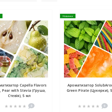
Новинка
матизатор Capella Flavors
Ароматизатор SolubAro
, Pear with Stevia (Груша,
Green Pirate (Цукерки), 
Стевія), 5 мл
0
0