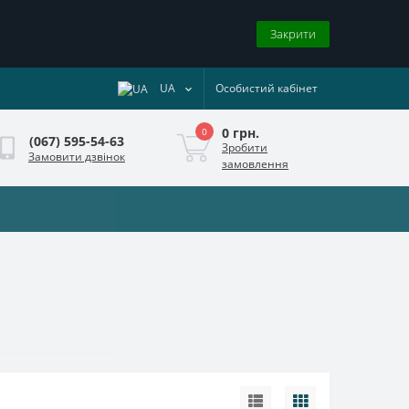
Закрити
UA
Особистий кабінет
0 грн.
0
(067) 595-54-63
Зробити
Замовити дзвінок
замовлення