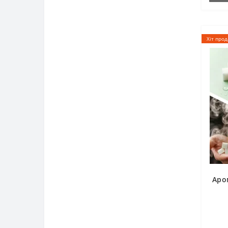
Хіт про
Аро