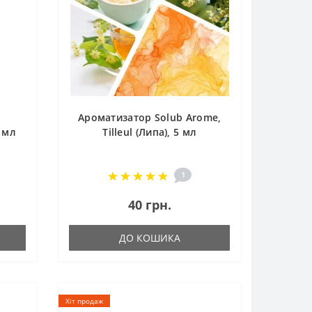
,
Ароматизатор Solub Arome,
 мл
Tilleul (Липа), 5 мл
1
40 грн.
ДО КОШИКА
Хіт продаж