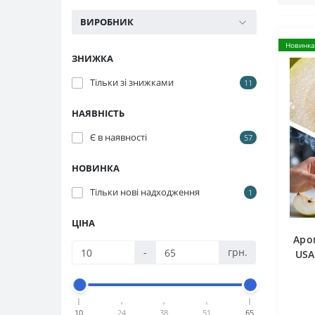
ВИРОБНИК
Новинка
ЗНИЖКА
Тільки зі знижками
11
НАЯВНІСТЬ
Є в наявності
57
НОВИНКА
Тільки нові надходження
1
ЦІНА
Аро
-
грн.
USA
10
24
38
51
65