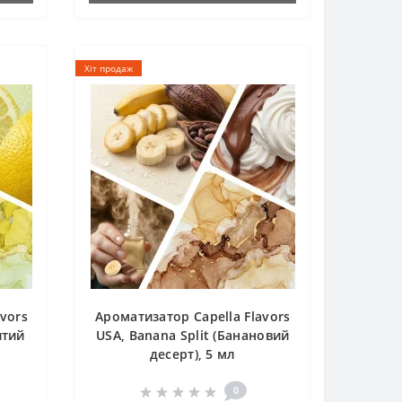
Хіт продаж
vors
Ароматизатор Capella Flavors
итий
USA, Banana Split (Банановий
десерт), 5 мл
0