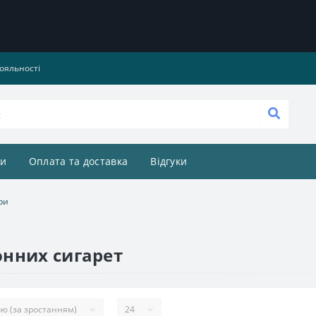
ояльності
и
Оплата та доставка
Відгуки
ри
онних сигарет