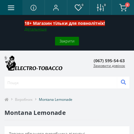
0
0
0
18+ Магазин тільки для повнолітніх!
Детальніше
Закрити
(067) 595-54-63
Замовити дзвінок
Виробник
Montana Lemonade
Montana Lemonade
Товари обраного виробника відсутні