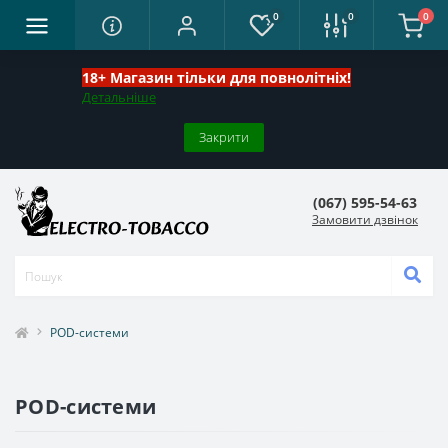
0
0
0
18+ Магазин тільки для повнолітніх!
Детальніше
Закрити
(067) 595-54-63
Замовити дзвінок
POD-системи
POD-системи