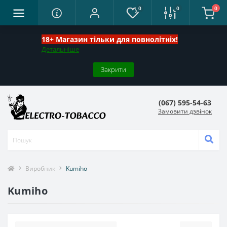
0
0
0
18+ Магазин тільки для повнолітніх!
Детальніше
Закрити
(067) 595-54-63
Замовити дзвінок
Виробник
Kumiho
Kumiho