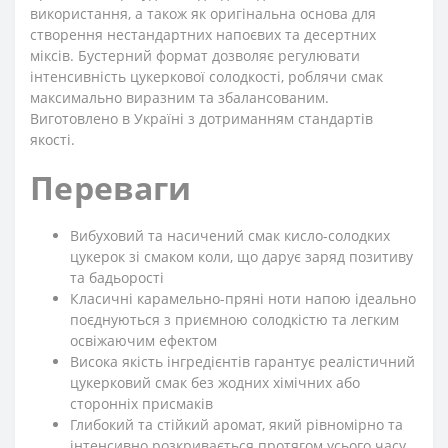
використання, а також як оригінальна основа для
створення нестандартних напоєвих та десертних
міксів. Бустерний формат дозволяє регулювати
інтенсивність цукеркової солодкості, роблячи смак
максимально виразним та збалансованим.
Виготовлено в Україні з дотриманням стандартів
якості.
Переваги
Вибуховий та насичений смак кисло-солодких
цукерок зі смаком коли, що дарує заряд позитиву
та бадьорості
Класичні карамельно-пряні ноти напою ідеально
поєднуються з приємною солодкістю та легким
освіжаючим ефектом
Висока якість інгредієнтів гарантує реалістичний
цукерковий смак без жодних хімічних або
сторонніх присмаків
Глибокий та стійкий аромат, який рівномірно та
інтенсивно розкривається протягом усього часу