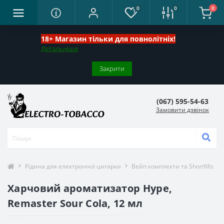
0
0
0
18+ Магазин тільки для повнолітніх!
Детальніше
Закрити
(067) 595-54-63
Замовити дзвінок
Рідина для електронної цигарки
Вейп комплекти та Shortfills
Харчовий ароматизатор Hype,
Remaster Sour Cola, 12 мл