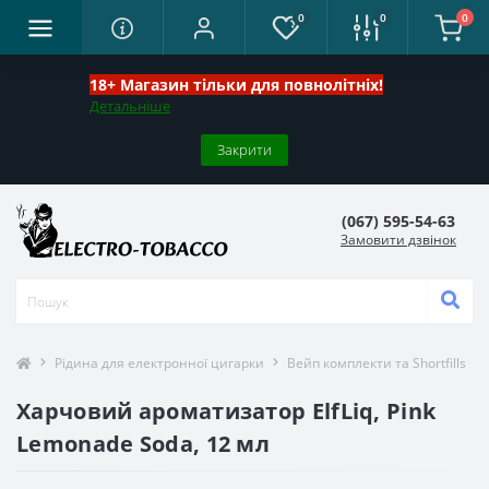
0
0
0
18+ Магазин тільки для повнолітніх!
Детальніше
Закрити
(067) 595-54-63
Замовити дзвінок
Рідина для електронної цигарки
Вейп комплекти та Shortfills
Харчовий ароматизатор ElfLiq, Pink
Lemonade Soda, 12 мл