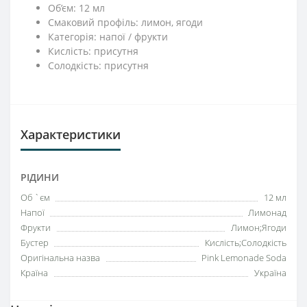
Об’єм: 12 мл
Смаковий профіль: лимон, ягоди
Категорія: напої / фрукти
Кислість: присутня
Солодкість: присутня
Характеристики
РІДИНИ
Об `єм
12 мл
Напої
Лимонад
Фрукти
Лимон;Ягоди
Бустер
Кислість;Солодкість
Оригінальна назва
Pink Lemonade Soda
Країна
Україна