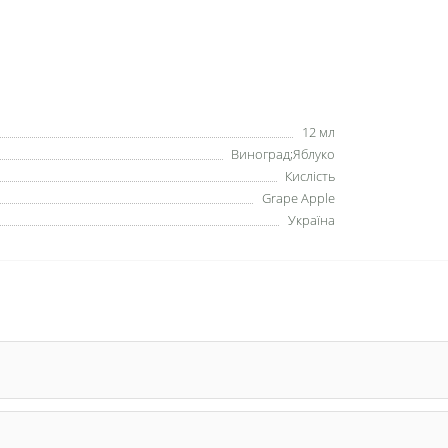
12 мл
Виноград;Яблуко
Кислість
Grape Apple
Україна