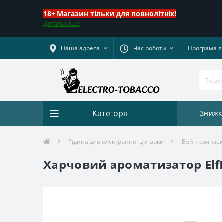
18+ Магазин тільки для повнолітніх!
Детальніше
Наша адреса
Час роботи
Програма л
Категорії
Знижк
Рідина для електронної цигарки
Вейп комплект
Харчовий ароматизатор ElfLi