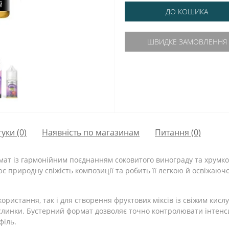
ДО КОШИКА
ШВИДКЕ ЗАМОВЛЕННЯ
гуки (0)
Наявність по магазинам
Питання
(0)
ат із гармонійним поєднанням соковитого винограду та хрумког
 природну свіжість композиції та робить її легкою й освіжаюч
ористання, так і для створення фруктових міксів із свіжим кисл
кислинки. Бустерний формат дозволяє точно контролювати інтенс
філь.