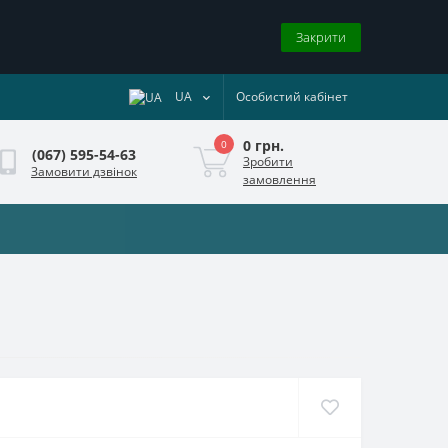
Закрити
UA
Особистий кабінет
0 грн.
0
(067) 595-54-63
Зробити
Замовити дзвінок
замовлення