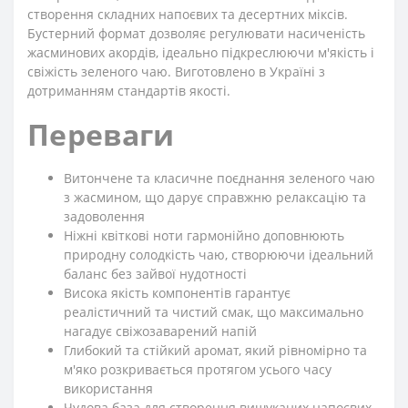
створення складних напоєвих та десертних міксів.
Бустерний формат дозволяє регулювати насиченість
жасминових акордів, ідеально підкреслюючи м'якість і
свіжість зеленого чаю. Виготовлено в Україні з
дотриманням стандартів якості.
Переваги
Витончене та класичне поєднання зеленого чаю
з жасмином, що дарує справжню релаксацію та
задоволення
Ніжні квіткові ноти гармонійно доповнюють
природну солодкість чаю, створюючи ідеальний
баланс без зайвої нудотності
Висока якість компонентів гарантує
реалістичний та чистий смак, що максимально
нагадує свіжозаварений напій
Глибокий та стійкий аромат, який рівномірно та
м'яко розкривається протягом усього часу
використання
Чудова база для створення вишуканих напоєвих