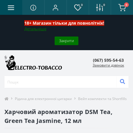
0
0
0
18+ Магазин тільки для повнолітніх!
Детальніше
Закрити
(067) 595-54-63
Замовити дзвінок
Рідина для електронної цигарки
Вейп комплекти та Shortfills
Харчовий ароматизатор DSM Tea,
Green Tea Jasmine, 12 мл