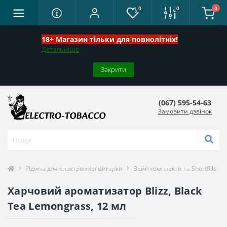
0
0
0
18+ Магазин тільки для повнолітніх!
Детальніше
Закрити
(067) 595-54-63
Замовити дзвінок
Рідина для електронної цигарки
Вейп комплекти та Shortfills
Харчовий ароматизатор Blizz, Black
Tea Lemongrass, 12 мл