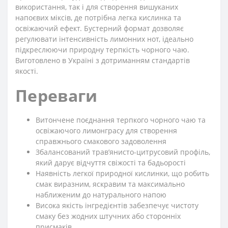
використання, так і для створення вишуканих
напоєвих міксів, де потрібна легка кислинка та
освіжаючий ефект. Бустерний формат дозволяє
регулювати інтенсивність лимонних нот, ідеально
підкреслюючи природну терпкість чорного чаю.
Виготовлено в Україні з дотриманням стандартів
якості.
Переваги
Витончене поєднання терпкого чорного чаю та
освіжаючого лимонграсу для створення
справжнього смакового задоволення
Збалансований трав’янисто-цитрусовий профіль,
який дарує відчуття свіжості та бадьорості
Наявність легкої природної кислинки, що робить
смак виразним, яскравим та максимально
наближеним до натурального напою
Висока якість інгредієнтів забезпечує чистоту
смаку без жодних штучних або сторонніх
присмаків