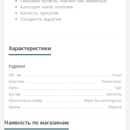
Смаковий профіль: чорний чай, лимонграс
Категорія: напої, екзотика
Кислість: присутня
Солодкість: відсутня
Характеристики
РІДИНИ
Об `єм
12 мл
Екзотика
Лимонграс
Напої
Чай
Бустер
Кислість
Оригінальна назва
Black Tea Lemongrass
Країна
Україна
Наявність по магазинам