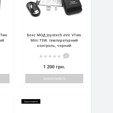
VTwo
Бокс МОД Joyetech eVic VTwo
ий
Mini 75W, температурний
контроль, чорний
2
1 200 грн.
ЗАКІНЧИВСЯ
Закінчився