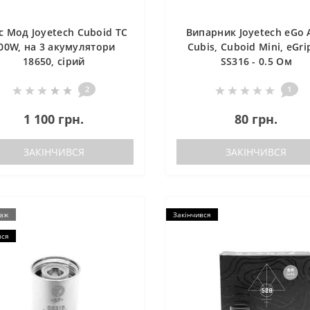
с Мод Joyetech Cuboid TC
Випарник Joyetech eGo 
00W, на 3 акумулятори
Cubis, Cuboid Mini, eGrip
18650, сірий
SS316 - 0.5 Ом
2
1
1 100 грн.
80 грн.
ЗАКІНЧИВСЯ
ЗАКІНЧИВСЯ
даж
Закінчився
вся