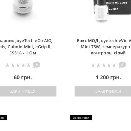
арник JoyeTech eGo AIO,
Бокс МОД Joyetech eVic 
is, Cuboid Mini, eGrip II,
Mini 75W, температурн
SS316 - 1 Ом
контроль, сірий
0
0
60 грн.
1 200 грн.
ЗАКІНЧИВСЯ
ЗАКІНЧИВСЯ
вся
Закінчився