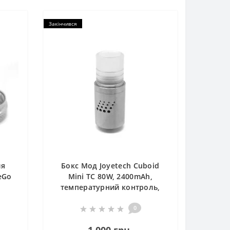
Закінчився
ля
Бокс Мод Joyetech Cuboid
eGo
Mini TC 80W, 2400mAh,
температурний контроль,
сталевий
0