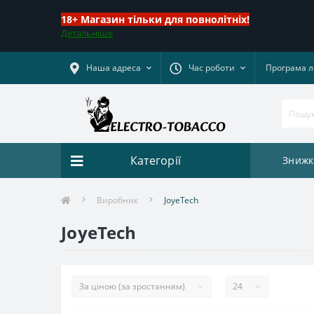
18+ Магазин тільки для повнолітніх!
Детальніше
Наша адреса
Час роботи
Програма л
Категорії
Знижк
Виробник
JoyeTech
JoyeTech