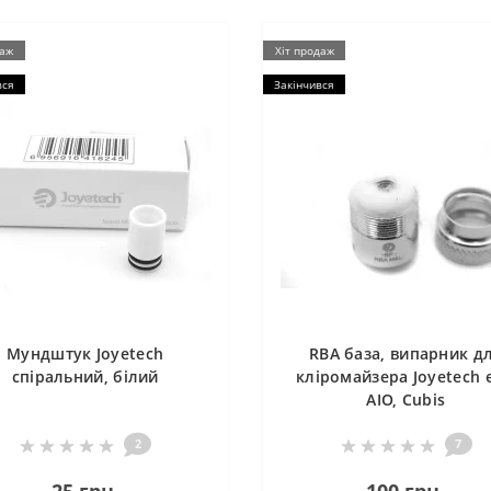
даж
Хіт продаж
вся
Закінчився
Мундштук Joyetech
RBA база, випарник д
спіральний, білий
кліромайзера Joyetech 
AIO, Cubis
2
7