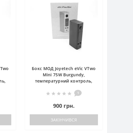
VTwo
Бокс МОД Joyetech eVic VTwo
Mini 75W Burgundy,
ль,
температурний контроль,
бордовий
1
900 грн.
ЗАКІНЧИВСЯ