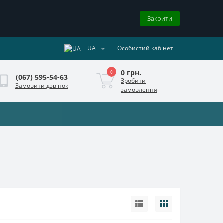
Закрити
UA
Особистий кабінет
0 грн.
0
(067) 595-54-63
Зробити
Замовити дзвінок
замовлення