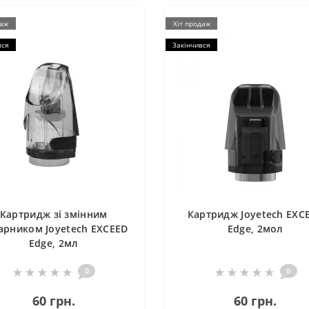
даж
Хіт продаж
вся
Закінчився
Картридж зі змінним
Картридж Joyetech EXC
арником Joyetech EXCEED
Edge, 2мол
Edge, 2мл
0
0
60 грн.
60 грн.