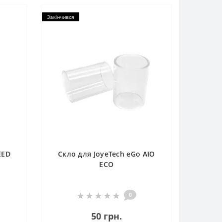
Закінчився
EED
Скло для JoyeTech eGo AIO
ECO
0
50 грн.