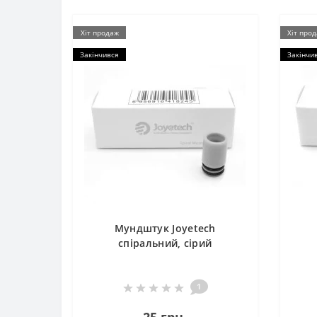
Хіт продаж
Хіт про
Закінчився
Закінчи
Мундштук Joyetech
спіральний, сірий
1