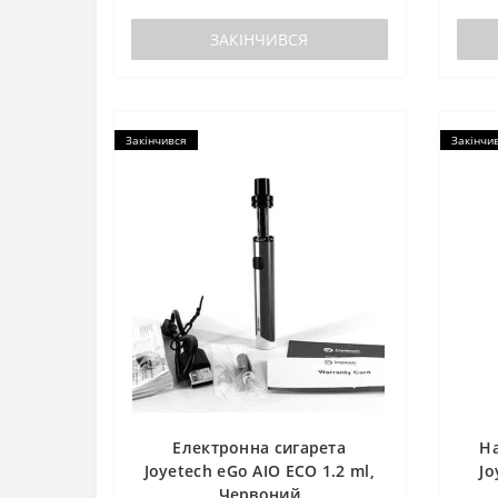
ЗАКІНЧИВСЯ
Закінчився
Закінчи
Електронна сигарета
На
Joyetech eGo AIO ECO 1.2 ml,
Jo
Червоний