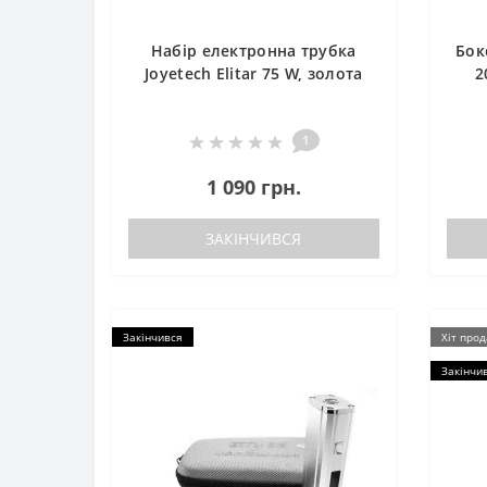
Набір електронна трубка
Бок
Joyetech Elitar 75 W, золота
2
1
1 090 грн.
ЗАКІНЧИВСЯ
Закінчився
Хіт про
Закінчи