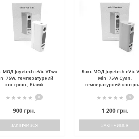
с МОД Joyetech eVic VTwo
Бокс МОД Joyetech eVic 
ini 75W, температурний
Mini 75W Cyan,
контроль, білий
температурний контро
бірюзовий
0
0
900 грн.
1 200 грн.
ЗАКІНЧИВСЯ
ЗАКІНЧИВСЯ