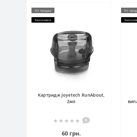
Хіт продаж
Хіт про
Закінчився
Закінчи
Картридж Joyetech RunAbout,
2мл
вип
0
60 грн.