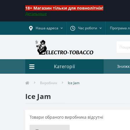
18+ Магазин тільки для повнолітніх!
Детальніше
Наша адреса
Час роботи
Програма л
Категорії
Знижк
Виробник
Ice Jam
Ice Jam
Товари обраного виробника відсутні