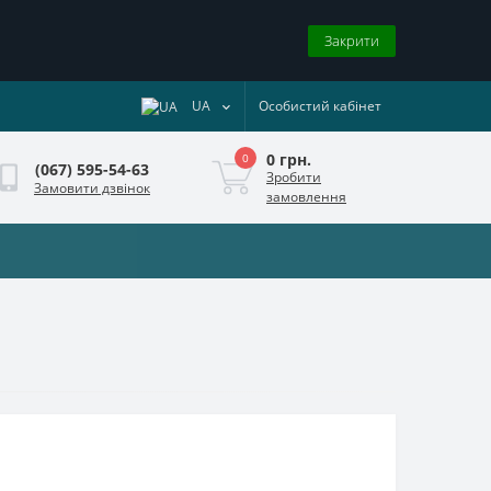
Закрити
UA
Особистий кабінет
0 грн.
0
(067) 595-54-63
Зробити
Замовити дзвінок
замовлення