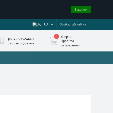
Закрити
UA
Особистий кабінет
0 грн.
0
(067) 595-54-63
Зробити
Замовити дзвінок
замовлення