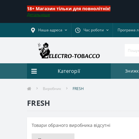
18+ Магазин тільки для повнолітніх!
Детальніше
Наша адреса
Час роботи
Програма л
Категорії
Знижк
Виробник
FRESH
FRESH
Товари обраного виробника відсутні