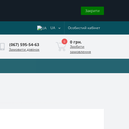
Закрити
UA
Особистий кабінет
0 грн.
0
(067) 595-54-63
Зробити
Замовити дзвінок
замовлення