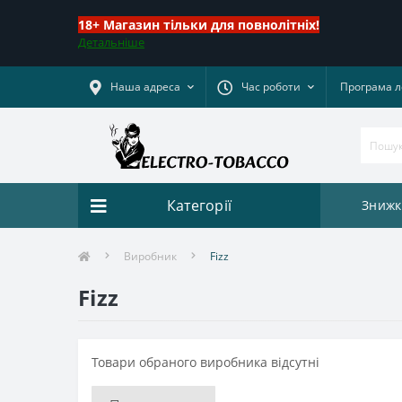
18+ Магазин тільки для повнолітніх!
Детальніше
Наша адреса
Час роботи
Програма л
Категорії
Знижк
Виробник
Fizz
Fizz
Товари обраного виробника відсутні