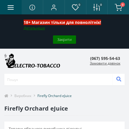
0
0
0
18+ Магазин тільки для повнолітніх!
Детальніше
Закрити
(067) 595-54-63
Замовити дзвінок
Виробник
Firefly Orchard eJuice
Firefly Orchard eJuice
Товари обраного виробника відсутні