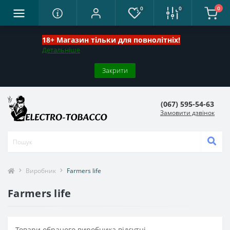
0
0
0
18+ Магазин тільки для повнолітніх!
Детальніше
Закрити
(067) 595-54-63
Замовити дзвінок
Виробник
Farmers life
Farmers life
Товари обраного виробника відсутні